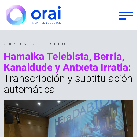
Pasar al contenido principal
CASOS DE ÉXITO
Hamaika Telebista, Berria,
Kanaldude y Antxeta Irratia:
Transcripción y subtitulación
automática