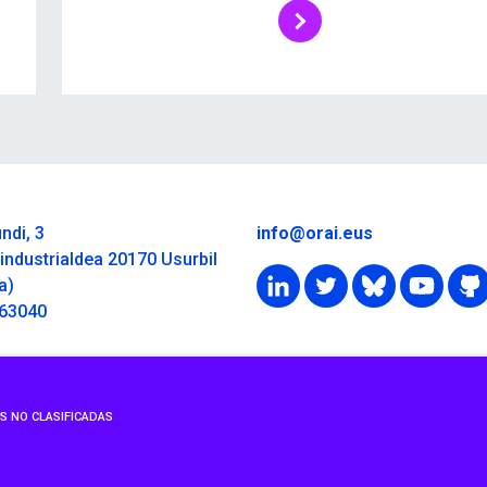
ndi, 3
info@orai.eus
industrialdea 20170 Usurbil
a)
363040
S NO CLASIFICADAS
ica de privacidad
Política de cookies
Realizado por B