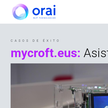
Pasar al contenido principal
CASOS DE ÉXITO
mycroft.eus:
Asis