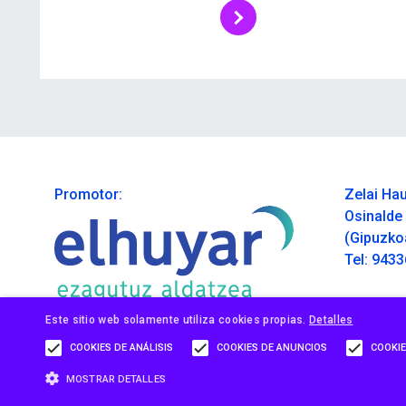
Promotor:
Zelai Hau
Osinalde 
(Gipuzko
Tel: 943
Este sitio web solamente utiliza cookies propias.
Detalles
COOKIES DE ANÁLISIS
COOKIES DE ANUNCIOS
COOKIE
MOSTRAR DETALLES
Polít