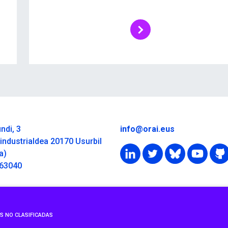
ndi, 3
info@orai.eus
industrialdea 20170 Usurbil
a)
363040
S NO CLASIFICADAS