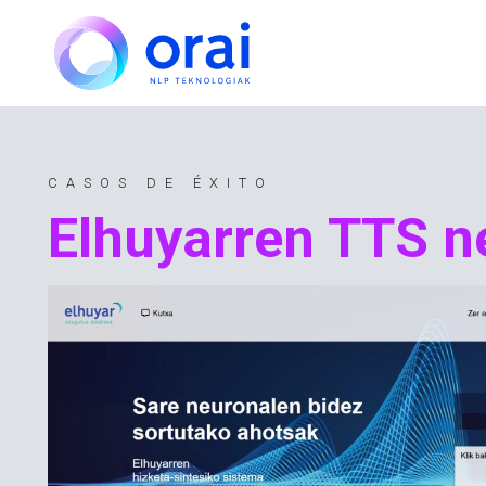
Pasar al contenido principal
CASOS DE ÉXITO
Elhuyarren TTS n