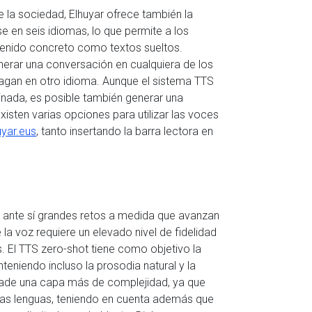
la sociedad, Elhuyar ofrece también la
e en seis idiomas, lo que permite a los
tenido concreto como textos sueltos.
nerar una conversación en cualquiera de los
hagan en otro idioma. Aunque el sistema TTS
nada, es posible también generar una
isten varias opciones para utilizar las
voces
uyar.eus
, tanto insertando la barra lectora en
n ante sí grandes retos a medida que avanzan
a voz requiere un elevado nivel de fidelidad
 El TTS zero-shot tiene como objetivo la
teniendo incluso la prosodia natural y la
 añade una capa más de complejidad, ya que
rias lenguas, teniendo en cuenta además que