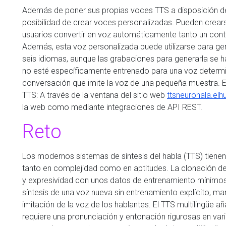
Además de poner sus propias voces TTS a disposición de 
posibilidad de crear voces personalizadas. Pueden crears
usuarios convertir en voz automáticamente tanto un con
Además, esta voz personalizada puede utilizarse para ge
seis idiomas, aunque las grabaciones para generarla se 
no esté específicamente entrenado para una voz determi
conversación que imite la voz de una pequeña muestra. Ex
TTS: A través de la ventana del sitio web
ttsneuronala.elh
la web como mediante integraciones de API REST.
Reto
Los modernos sistemas de síntesis del habla (TTS) tiene
tanto en complejidad como en aptitudes. La clonación de l
y expresividad con unos datos de entrenamiento mínimos.
síntesis de una voz nueva sin entrenamiento explícito, man
imitación de la voz de los hablantes. El TTS multilingüe
requiere una pronunciación y entonación rigurosas en va