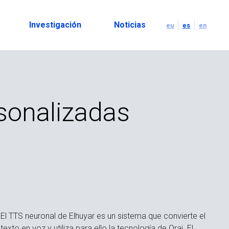
Investigación
Noticias
eu
es
en
sonalizadas
El TTS neuronal de Elhuyar es un sistema que convierte el
texto en voz y utiliza para ello la tecnología de Orai. El