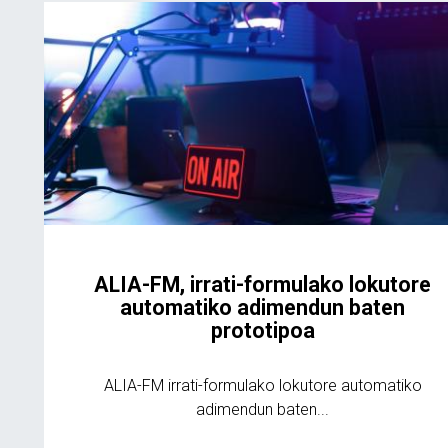
ALIA-FM, irrati-formulako lokutore
automatiko adimendun baten
prototipoa
ALIA-FM irrati-formulako lokutore automatiko
adimendun baten...