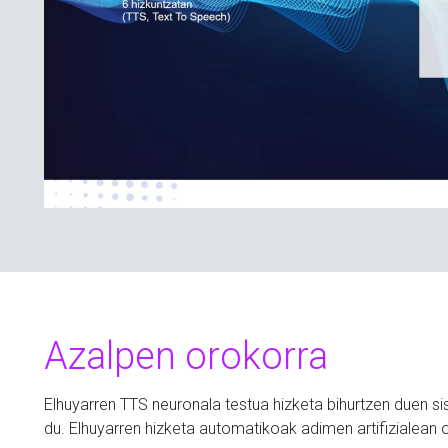
Azalpen orokorra
Elhuyarren TTS neuronala testua hizketa bihurtzen duen si
du. Elhuyarren hizketa automatikoak adimen artifizialean o