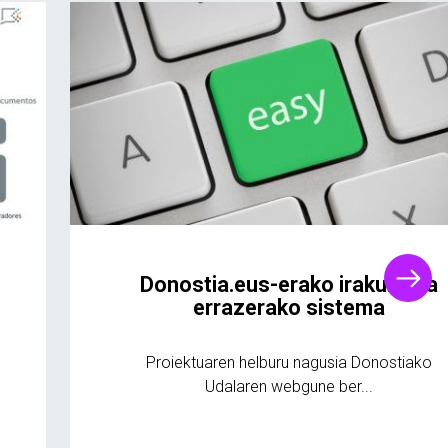
Donostia.eus-erako irakurketa
errazerako sistema
Proiektuaren helburu nagusia Donostiako
Udalaren webgune ber...