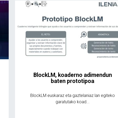
BlockLM, koaderno adimendun
baten prototipoa
BlockLM euskaraz eta gaztelaniaz lan egiteko
garatutako koad...