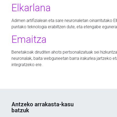
Elkarlana
Adimen artifizialean eta sare neuronaletan oinarritutako E
puntako teknologia erabiltzen dute, eta etengabe egunera
Emaitza
Benetakoak diruditen ahots pertsonalizatuak sei hizkunt
neuronalak, baita webguneetan barra irakurlea jartzeko et
integratzeko ere
.
Antzeko arrakasta-kasu
batzuk