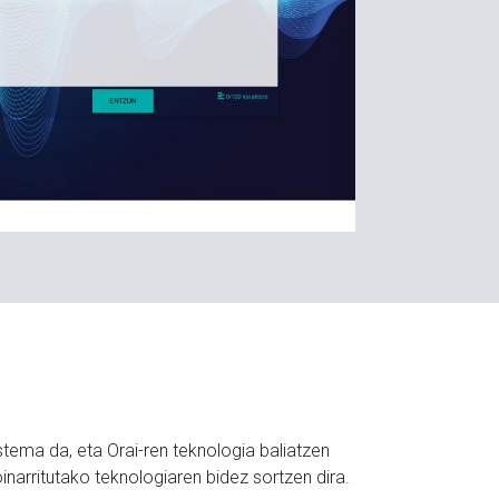
stema da, eta Orai-ren teknologia baliatzen
inarritutako teknologiaren bidez sortzen dira.