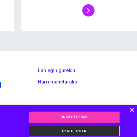
Lan egin gurekin
Harremanetarako
×
ONARTU DENAK
UKATU DENAK
ma