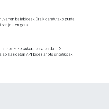
lhuyarren baliabideek Oraik garatutako punta-
tzen joaten gara
.
zatan sortzeko aukera ematen du TTS
a aplikazioetan API bidez ahots sintetikoak