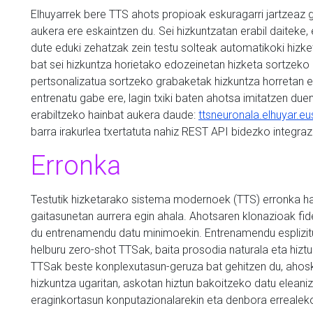
Elhuyarrek bere TTS ahots propioak eskuragarri jartzeaz 
aukera ere eskaintzen du. Sei hizkuntzatan erabil daiteke, 
dute eduki zehatzak zein testu solteak automatikoki hizke
bat sei hizkuntza horietako edozeinetan hizketa sortzeko b
pertsonalizatua sortzeko grabaketak hizkuntza horretan e
entrenatu gabe ere, lagin txiki baten ahotsa imitatzen due
erabiltzeko hainbat aukera daude:
ttsneuronala.elhuyar.eu
barra irakurlea txertatuta nahiz REST API bidezko integra
Erronka
Testutik hizketarako sistema modernoek (TTS) erronka ha
gaitasunetan aurrera egin ahala. Ahotsaren klonazioak fi
du entrenamendu datu minimoekin. Entrenamendu esplizitur
helburu zero-shot TTSak, baita prosodia naturala eta hizt
TTSak beste konplexutasun-geruza bat gehitzen du, ahosk
hizkuntza ugaritan, askotan hiztun bakoitzeko datu eleani
eraginkortasun konputazionalarekin eta denbora errealek