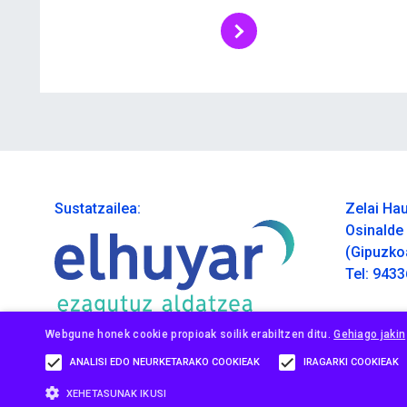
Sustatzailea:
Zelai Hau
Osinalde 
(Gipuzko
Tel: 943
Webgune honek cookie propioak soilik erabiltzen ditu.
Gehiago jakin
ANALISI EDO NEURKETARAKO COOKIEAK
IRAGARKI COOKIEAK
XEHETASUNAK IKUSI
P