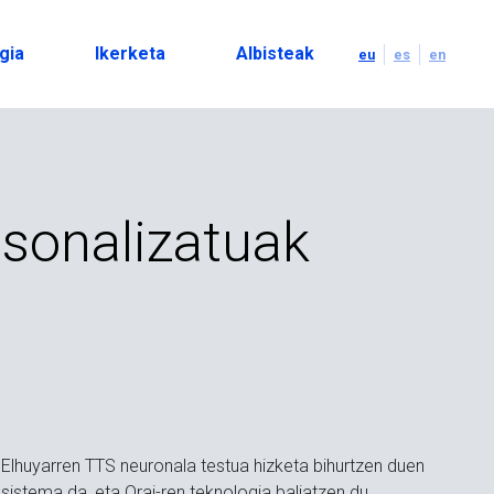
gia
Ikerketa
Albisteak
eu
es
en
tsonalizatuak
Elhuyarren TTS neuronala testua hizketa bihurtzen duen
sistema da, eta Orai-ren teknologia baliatzen du.