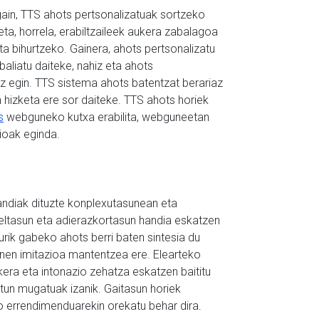
gain, TTS ahots pertsonalizatuak sortzeko
eta, horrela, erabiltzaileek aukera zabalagoa
ta bihurtzeko. Gainera, ahots pertsonalizatu
aliatu daiteke, nahiz eta ahots
z egin. TTS sistema ahots batentzat berariaz
n hizketa ere sor daiteke. TTS ahots horiek
s
webguneko kutxa erabilita, webguneetan
zioak eginda.
ndiak dituzte konplexutasunean eta
deltasun eta adierazkortasun handia eskatzen
ik gabeko ahots berri baten sintesia du
unen imitazioa mantentzea ere. Elearteko
era eta intonazio zehatza eskatzen baititu
ztun mugatuak izanik. Gaitasun horiek
o errendimenduarekin orekatu behar dira.