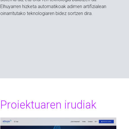
Elhuyarren hizketa automatikoak adimen artifizialean
oinarritutako teknologiaren bidez sortzen dira.
Proiektuaren irudiak