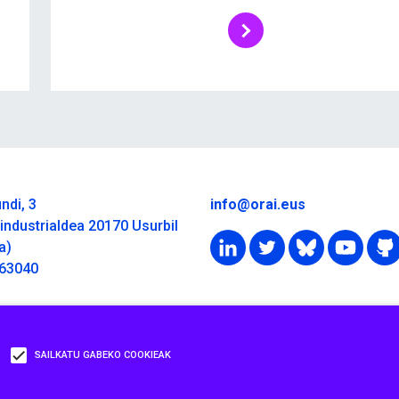
ndi, 3
info@orai.eus
industrialdea 20170 Usurbil
a)
363040
SAILKATU GABEKO COOKIEAK
ribatutasun-politika
Cookie-politika
Powered by Biku