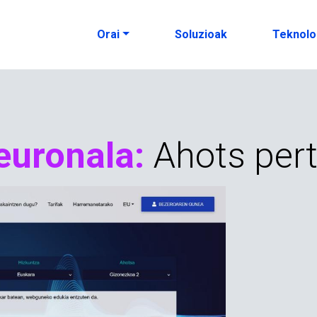
Orai
Soluzioak
Teknolo
euronala:
Ahots per