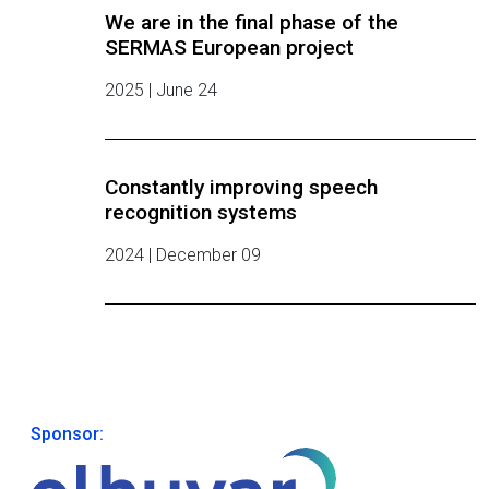
We are in the final phase of the
SERMAS European project
2025 | June 24
Constantly improving speech
recognition systems
2024 | December 09
Sponsor: