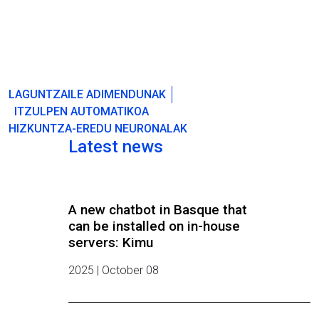
LAGUNTZAILE ADIMENDUNAK
ITZULPEN AUTOMATIKOA
HIZKUNTZA-EREDU NEURONALAK
Latest news
A new chatbot in Basque that
can be installed on in-house
servers: Kimu
2025 | October 08