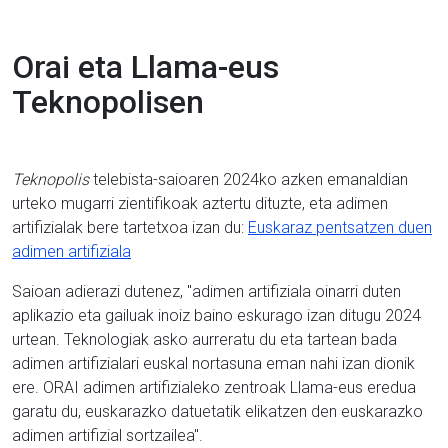
Orai eta Llama-eus
Teknopolisen
Teknopolis
telebista-saioaren 2024ko azken emanaldian
urteko mugarri zientifikoak aztertu dituzte, eta adimen
artifizialak bere tartetxoa izan du:
Euskaraz pentsatzen duen
adimen artifiziala
Saioan adierazi dutenez, "adimen artifiziala oinarri duten
aplikazio eta gailuak inoiz baino eskurago izan ditugu 2024
urtean. Teknologiak asko aurreratu du eta tartean bada
adimen artifizialari euskal nortasuna eman nahi izan dionik
ere. ORAI adimen artifizialeko zentroak Llama-eus eredua
garatu du, euskarazko datuetatik elikatzen den euskarazko
adimen artifizial sortzailea".