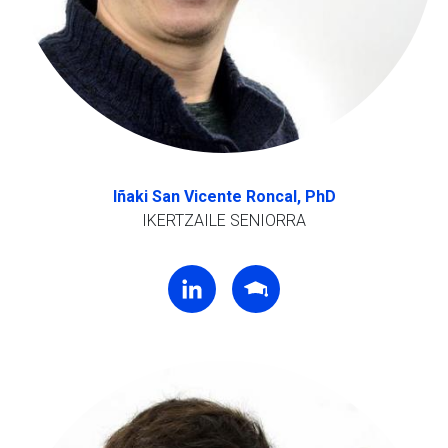
Iñaki San Vicente Roncal, PhD
IKERTZAILE SENIORRA