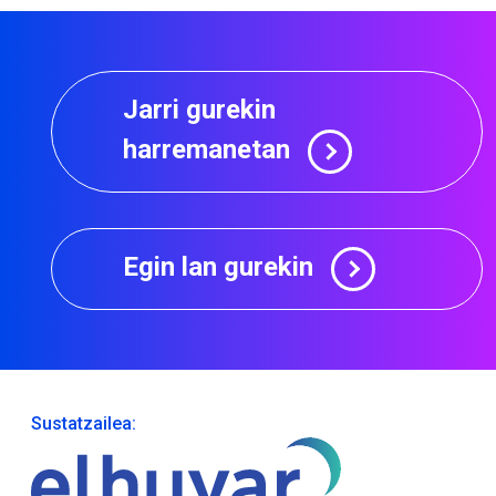
Jarri gurekin
harremanetan
Egin lan gurekin
Sustatzailea: