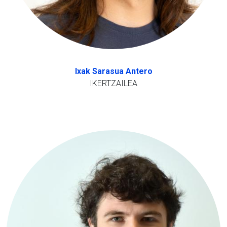
Ixak Sarasua Antero
IKERTZAILEA