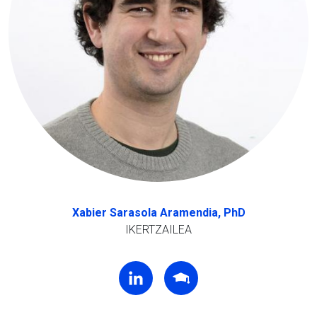
Xabier Sarasola Aramendia, PhD
IKERTZAILEA