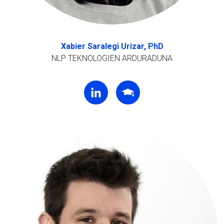
Xabier Saralegi Urizar, PhD
NLP TEKNOLOGIEN ARDURADUNA