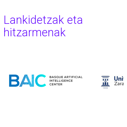
Lankidetzak eta
hitzarmenak