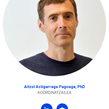
Aitzol Astigarraga Pagoaga, PhD
KOORDINATZAILEA