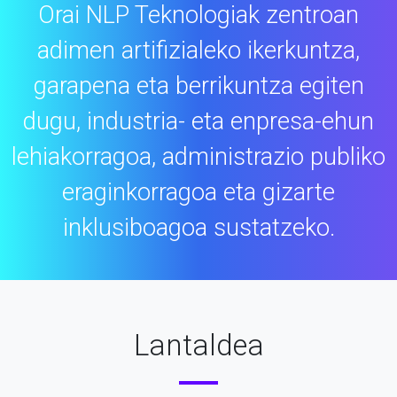
Orai NLP Teknologiak zentroan
adimen artifizialeko ikerkuntza,
garapena eta
berrikuntza egiten
dugu, industria- eta enpresa-ehun
lehiakorragoa,
administrazio publiko
eraginkorragoa eta gizarte
inklusiboagoa sustatzeko.
Lantaldea