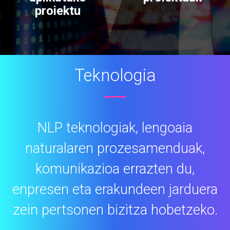
proiektu
Teknologia
NLP teknologiak, lengoaia
naturalaren prozesamenduak,
komunikazioa
errazten du,
enpresen eta erakundeen jarduera
zein pertsonen bizitza
hobetzeko.