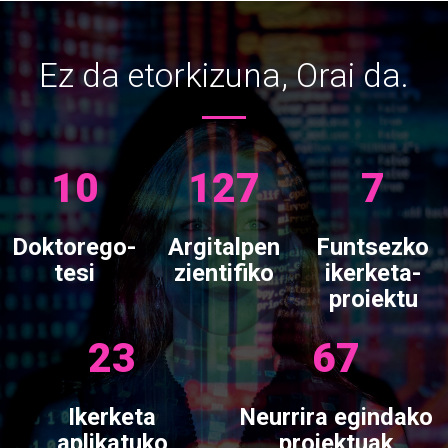
Ez da etorkizuna, Orai da.
10
127
7
Doktorego-
Argitalpen
Funtsezko
tesi
zientifiko
ikerketa-
proiektu
23
67
Ikerketa
Neurrira egindako
aplikatuko
proiektuak