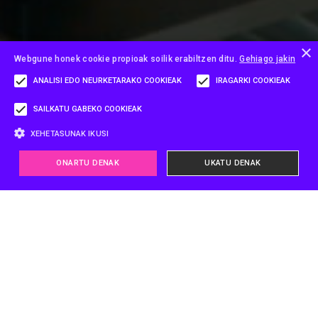
×
Webgune honek cookie propioak soilik erabiltzen ditu.
Gehiago jakin
ANALISI EDO NEURKETARAKO COOKIEAK
IRAGARKI COOKIEAK
SAILKATU GABEKO COOKIEAK
XEHETASUNAK IKUSI
ONARTU DENAK
UKATU DENAK
Analisi edo neurketarako cookieak
Iragarki cookieak
Sailkatu gabeko cookieak
Cookie hauek baliatuta, haien arduradunak aukera du erabiltzaileak
webgunean duen portaeraren jarraipena eta analisia egiteko. Cookie mota
honen bitartez biltzen den informazioa webgunearen jarduera neurtzeko
erabiltzen da, xedea dela hobekuntzak egitea, erabiltzaileen erabilera
adierazten duten datuen analisiaren arabera.