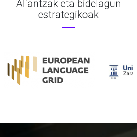
Aliantzak eta bidelagun
estrategikoak