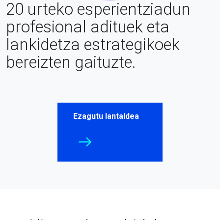
20 urteko esperientziadun
profesional adituek eta
lankidetza estrategikoek
bereizten gaituzte.
Ezagutu Iantaldea