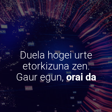
Duela hogei urte
etorkizuna zen.
Gaur egun,
orai da