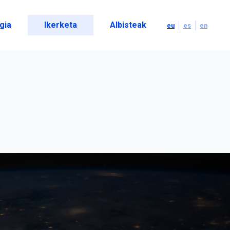
gia
Ikerketa
Albisteak
eu
es
en