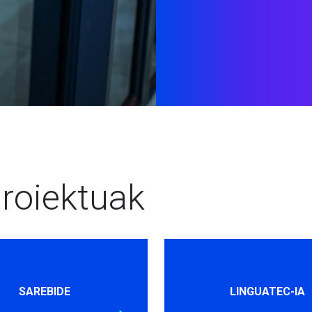
roiektuak
SAREBIDE
LINGUATEC-IA