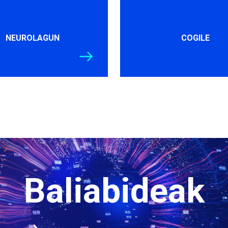
NEUROLAGUN
COGILE
Baliabideak