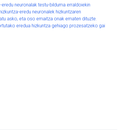
eredu neuronalak testu-bilduma erraldoiekin
 hizkuntza-eredu neuronalek hizkuntzaren
datu asko, eta oso emaitza onak ematen dituzte.
lortutako eredua hizkuntza gehiago prozesatzeko gai