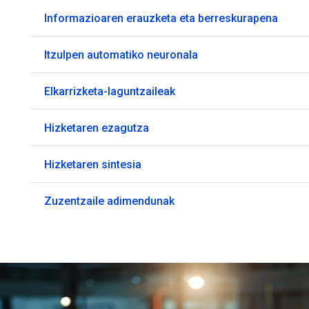
Informazioaren erauzketa eta berreskurapena
Itzulpen automatiko neuronala
Elkarrizketa-laguntzaileak
Hizketaren ezagutza
Hizketaren sintesia
Zuzentzaile adimendunak