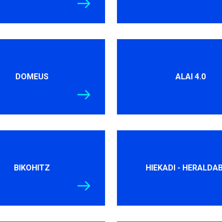
DOMEUS
ALAI 4.0
BIKOHITZ
HIEKADI - HERALDA