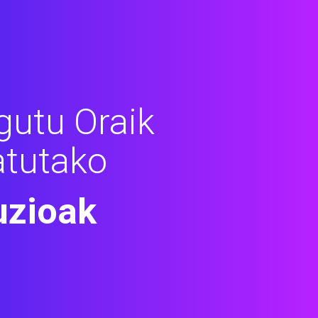
gutu Oraik
atutako
uzioak