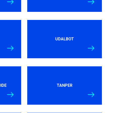
UDALBOT
BIDE
TANPER