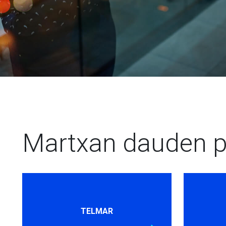
Martxan dauden p
TELMAR