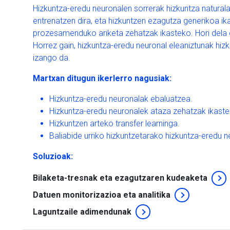
Hizkuntza-eredu neuronalen sorrerak hizkuntza natural
entrenatzen dira, eta hizkuntzen ezagutza generikoa ik
prozesamenduko ariketa zehatzak ikasteko. Hori dela e
Horrez gain, hizkuntza-eredu neuronal eleaniztunak hi
izango da.
Martxan ditugun ikerlerro nagusiak:
Hizkuntza-eredu neuronalak ebaluatzea.
Hizkuntza-eredu neuronalek ataza zehatzak ikastek
Hizkuntzen arteko transfer learninga.
Baliabide urriko hizkuntzetarako hizkuntza-eredu n
Soluzioak:
Bilaketa-tresnak eta ezagutzaren kudeaketa
Datuen monitorizazioa eta analitika
Laguntzaile adimendunak