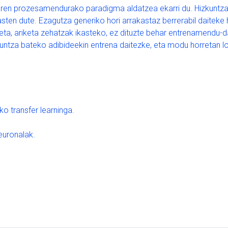
aren prozesamendurako paradigma aldatzea ekarri du. Hizkuntza-
asten dute. Ezagutza generiko hori arrakastaz berrerabil daiteke
ta, ariketa zehatzak ikasteko, ez dituzte behar entrenamendu-
zkuntza bateko adibideekin entrena daitezke, eta modu horretan 
o transfer learninga.
euronalak.