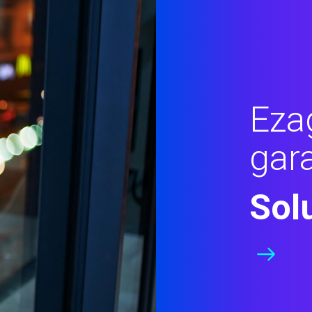
Eza
gar
Sol