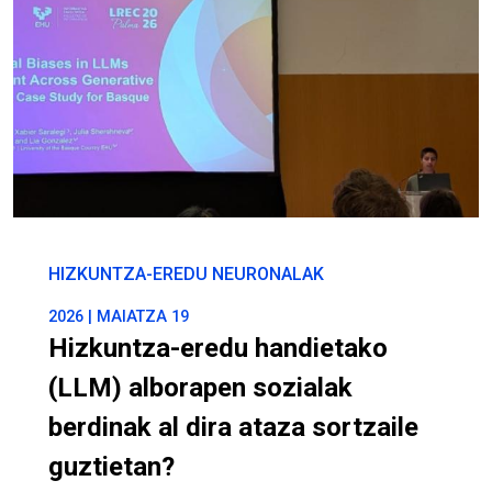
HIZKUNTZA-EREDU NEURONALAK
2026 | MAIATZA 19
Hizkuntza-eredu handietako
(LLM) alborapen sozialak
berdinak al dira ataza sortzaile
guztietan?