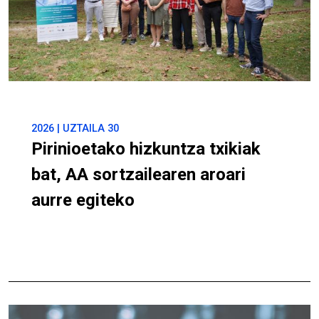
2026 | UZTAILA 30
Pirinioetako hizkuntza txikiak
bat, AA sortzailearen aroari
aurre egiteko