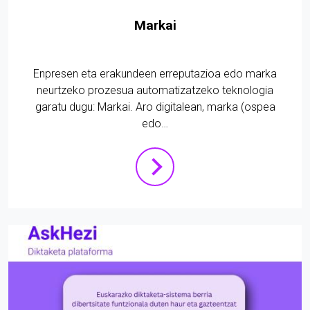
Markai
Enpresen eta erakundeen erreputazioa edo marka
neurtzeko prozesua automatizatzeko teknologia
garatu dugu: Markai. Aro digitalean, marka (ospea
edo…