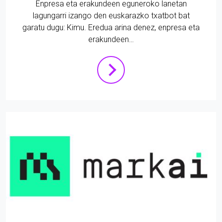
Enpresa eta erakundeen eguneroko lanetan
lagungarri izango den euskarazko txatbot bat
garatu dugu: Kimu. Eredua arina denez, enpresa eta
erakundeen…