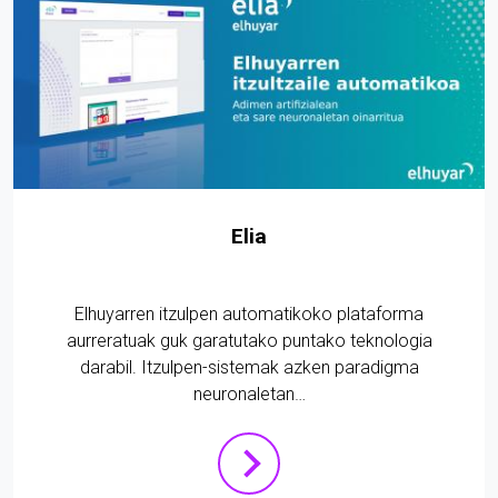
Elia
Elhuyarren itzulpen automatikoko plataforma
aurreratuak guk garatutako puntako teknologia
darabil. Itzulpen-sistemak azken paradigma
neuronaletan…