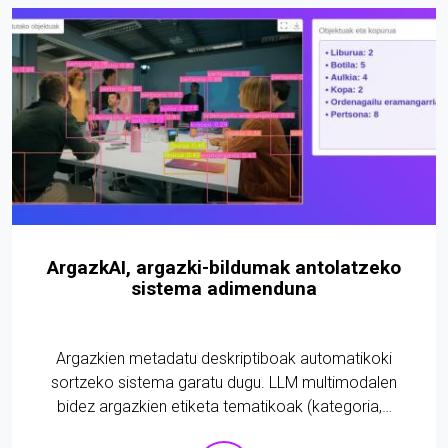
ArgazkAI, argazki-bildumak antolatzeko
sistema adimenduna
Argazkien metadatu deskriptiboak automatikoki
sortzeko sistema garatu dugu. LLM multimodalen
bidez argazkien etiketa tematikoak (kategoria,…