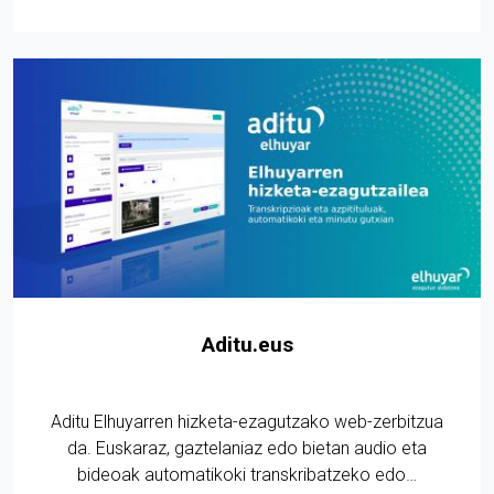
Aditu.eus
Aditu Elhuyarren hizketa-ezagutzako web-zerbitzua
da. Euskaraz, gaztelaniaz edo bietan audio eta
bideoak automatikoki transkribatzeko edo…