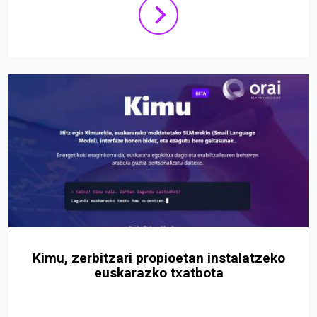
Kimu, zerbitzari propioetan instalatzeko
euskarazko txatbota