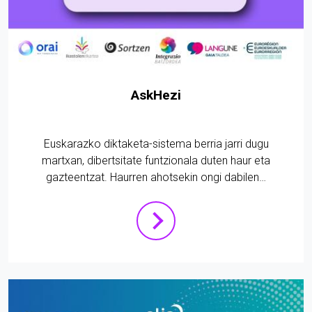
AskHezi
Euskarazko diktaketa-sistema berria jarri dugu
martxan, dibertsitate funtzionala duten haur eta
gazteentzat. Haurren ahotsekin ongi dabilen…