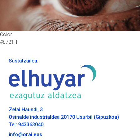
Color
#b721ff
Sustatzailea:
Zelai Haundi, 3
Osinalde industrialdea 20170 Usurbil (Gipuzkoa)
Tel: 943363040
info@orai.eus