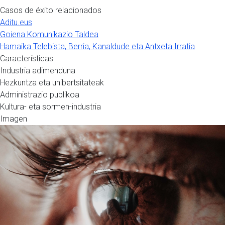
Casos de éxito relacionados
Aditu.eus
Goiena Komunikazio Taldea
Hamaika Telebista, Berria, Kanaldude eta Antxeta Irratia
Características
Industria adimenduna
Hezkuntza eta unibertsitateak
Administrazio publikoa
Kultura- eta sormen-industria
Imagen