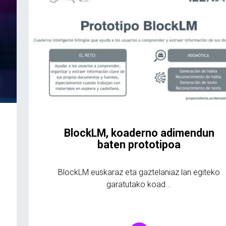
BlockLM, koaderno adimendun
baten prototipoa
BlockLM euskaraz eta gaztelaniaz lan egiteko
garatutako koad...