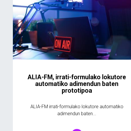
ALIA-FM, irrati-formulako lokutore
automatiko adimendun baten
prototipoa
ALIA-FM irrati-formulako lokutore automatiko
adimendun baten...