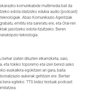
skarazko komunikabide multimedia bat da
batzeko edota idatzizko edukia audio (podcast)
TS teknologiak. Abao Komunikazio Agentziak
grabatu, emititu eta sareratu ere, eta Orai-ren
 aktak jasotzeko edota itzultzeko. Beren
ranskripzio-teknologia.
ehar izaten dituzten elkarrizketa, saio,
ra, eta tokiko toponimo eta izen berezi asko
eko euskalkira egokitzen ari gara, baita
sonalizazio-aukerak gehitzen ere. Bertan
a bera egiteko. TTS bidez testuak podcast
imitatzea.