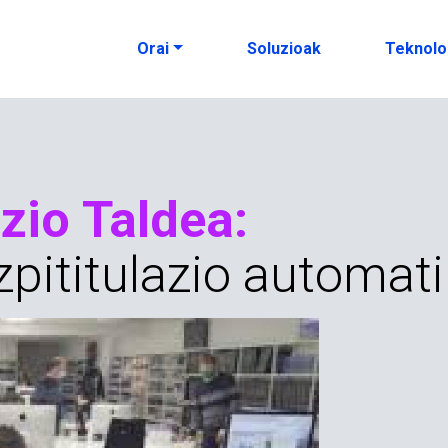
Orai
Soluzioak
Teknolo
io Taldea:
zpititulazio automat