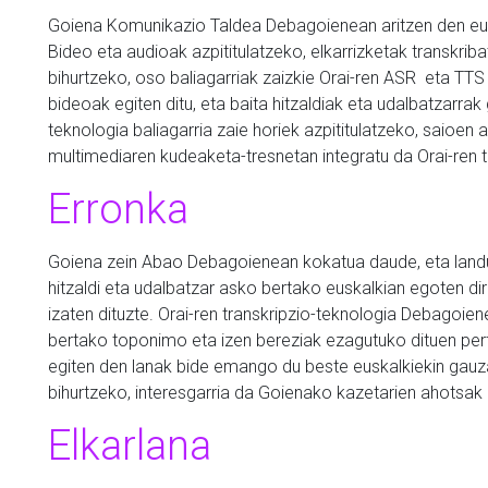
Goiena Komunikazio Taldea Debagoienean aritzen den eu
Bideo eta audioak azpititulatzeko, elkarrizketak transkri
bihurtzeko, oso baliagarriak zaizkie Orai-ren ASR eta T
bideoak egiten ditu, eta baita hitzaldiak eta udalbatzarrak 
teknologia baliagarria zaie horiek azpititulatzeko, saioen
multimediaren kudeaketa-tresnetan integratu da Orai-ren t
Erronka
Goiena zein Abao Debagoienean kokatua daude, eta landu b
hitzaldi eta udalbatzar asko bertako euskalkian egoten di
izaten dituzte. Orai-ren transkripzio-teknologia Debagoien
bertako toponimo eta izen bereziak ezagutuko dituen pert
egiten den lanak bide emango du beste euskalkiekin gauz
bihurtzeko, interesgarria da Goienako kazetarien ahotsak 
Elkarlana