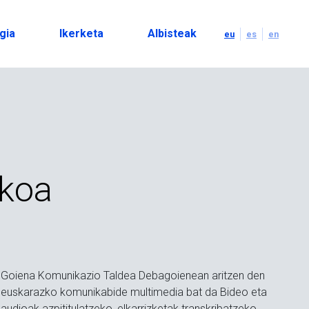
gia
Ikerketa
Albisteak
eu
es
en
ikoa
Goiena Komunikazio Taldea Debagoienean aritzen den
euskarazko komunikabide multimedia bat da Bideo eta
audioak azpititulatzeko, elkarrizketak transkribatzeko