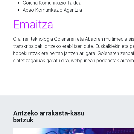
Goiena Komunikazio Taldea
Abao Komunikazio Agentzia
Emaitza
Orai-ren teknologia Goienaren eta Abaoren multimedia-sist
transkripzioak lortzeko erabiltzen dute. Euskalkiekin eta p
hobekuntzak ere bertan jartzen ari gara. Goienaren zenbai
sintetizagailuak garatu dira, webgunean podcastak autom
Antzeko arrakasta-kasu
batzuk