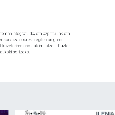
eman integratu da, eta azpitituluak eta
ertsonalizazioarekin egiten ari garen
t kazetariren ahotsak imitatzen dituzten
atikoki sortzeko.