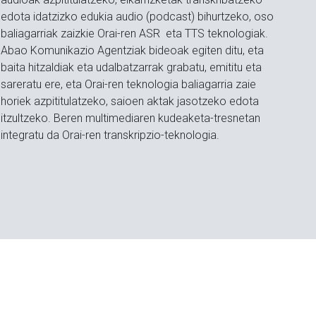
edota idatzizko edukia audio (podcast) bihurtzeko, oso
baliagarriak zaizkie Orai-ren ASR eta TTS teknologiak.
Abao Komunikazio Agentziak bideoak egiten ditu, eta
baita hitzaldiak eta udalbatzarrak grabatu, emititu eta
sareratu ere, eta Orai-ren teknologia baliagarria zaie
horiek azpititulatzeko, saioen aktak jasotzeko edota
itzultzeko. Beren multimediaren kudeaketa-tresnetan
integratu da Orai-ren transkripzio-teknologia.