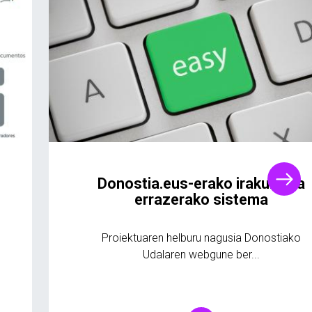
Donostia.eus-erako irakurketa
errazerako sistema
Proiektuaren helburu nagusia Donostiako
Udalaren webgune ber...