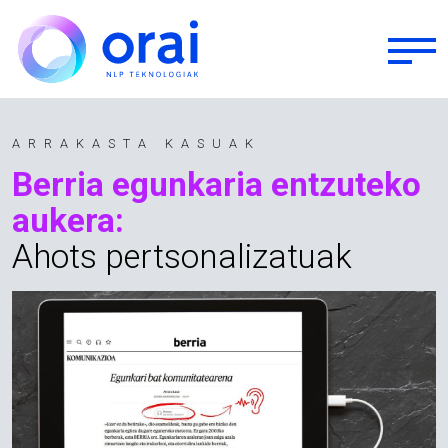
Skip to main content
ARRAKASTA KASUAK
Berria egunkaria entzuteko
aukera:
Ahots pertsonalizatuak