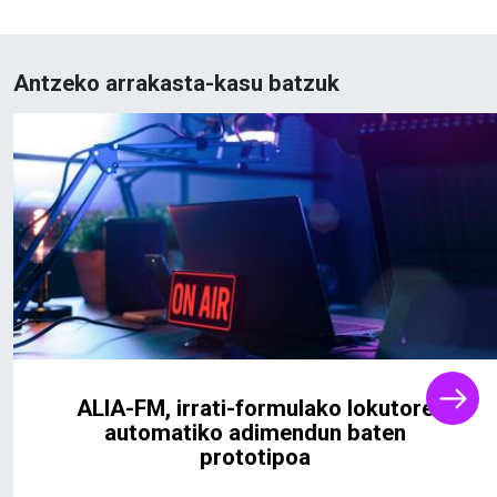
Antzeko arrakasta-kasu batzuk
ALIA-FM, irrati-formulako lokutore
automatiko adimendun baten
prototipoa