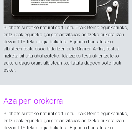
Bi ahots sintetiko natural sortu ditu Oraik Berria egunkarirako,
entzuleak eguneko gai garrantzitsuak aditzeko aukera izan
dezan TTS teknologia baliatuta. Egunero hautatutako
albisteen testu osoa bidaltzen dute Orairen APIra, testua
hizketa bihurtu ahal izateko. Idatzizko testuak entzuteko
aukera dago orain, albistean txertatuta dagoen botoi bati
esker.
Azalpen orokorra
Bi ahots sintetiko natural sortu ditu Oraik Berria egunkarirako,
entzuleak eguneko gai garrantzitsuak aditzeko aukera izan
dezan TTS teknologia baliatuta. Egunero hautatutako