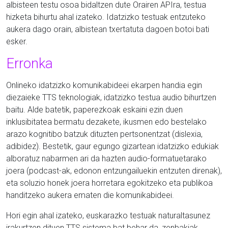
albisteen testu osoa bidaltzen dute Orairen APIra, testua
hizketa bihurtu ahal izateko. Idatzizko testuak entzuteko
aukera dago orain, albistean txertatuta dagoen botoi bati
esker.
Erronka
Onlineko idatzizko komunikabideei ekarpen handia egin
diezaieke TTS teknologiak, idatzizko testua audio bihurtzen
baitu. Alde batetik, paperezkoak eskaini ezin duen
inklusibitatea bermatu dezakete, ikusmen edo bestelako
arazo kognitibo batzuk dituzten pertsonentzat (dislexia,
adibidez). Bestetik, gaur egungo gizartean idatzizko edukiak
alboratuz nabarmen ari da hazten audio-formatuetarako
joera (podcast-ak, edonon entzungailuekin entzuten direnak),
eta soluzio honek joera horretara egokitzeko eta publikoa
handitzeko aukera ematen die komunikabideei.
Hori egin ahal izateko, euskarazko testuak naturaltasunez
irakurtzen dituen TTS sistema bat behar da, zenbakiak,