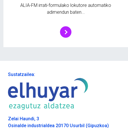
ALIA-FM irrati-formulako lokutore automatiko
adimendun baten...
Sustatzailea:
Zelai Haundi, 3
Osinalde industrialdea 20170 Usurbil (Gipuzkoa)