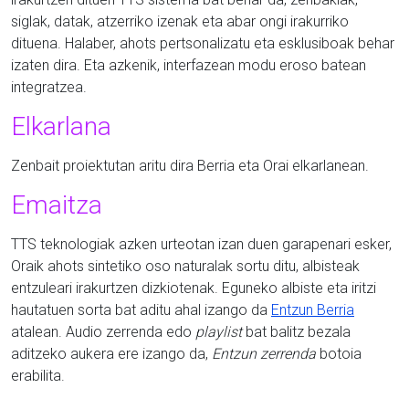
siglak, datak, atzerriko izenak eta abar ongi irakurriko
dituena. Halaber, ahots pertsonalizatu eta esklusiboak behar
izaten dira. Eta azkenik, interfazean modu eroso batean
integratzea.
Elkarlana
Zenbait proiektutan aritu dira Berria eta Orai elkarlanean.
Emaitza
TTS teknologiak azken urteotan izan duen garapenari esker,
Oraik ahots sintetiko oso naturalak sortu ditu, albisteak
entzuleari irakurtzen dizkiotenak. Eguneko albiste eta iritzi
hautatuen sorta bat aditu ahal izango da
Entzun Berria
atalean. Audio zerrenda edo
playlist
bat balitz bezala
aditzeko aukera ere izango da,
Entzun zerrenda
botoia
erabilita.