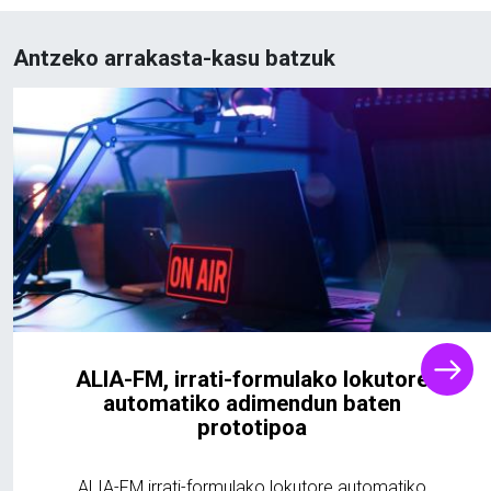
Antzeko arrakasta-kasu batzuk
ALIA-FM, irrati-formulako lokutore
automatiko adimendun baten
prototipoa
ALIA-FM irrati-formulako lokutore automatiko