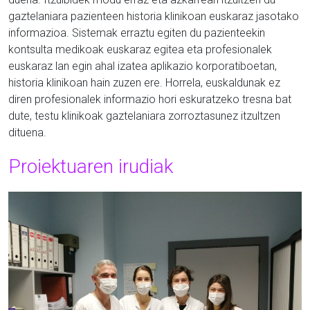
gaztelaniara pazienteen historia klinikoan euskaraz jasotako
informazioa. Sistemak erraztu egiten du pazienteekin
kontsulta medikoak euskaraz egitea eta profesionalek
euskaraz lan egin ahal izatea aplikazio korporatiboetan,
historia klinikoan hain zuzen ere. Horrela, euskaldunak ez
diren profesionalek informazio hori eskuratzeko tresna bat
dute, testu klinikoak gaztelaniara zorroztasunez itzultzen
dituena.
Proiektuaren irudiak