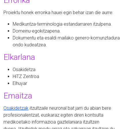
Erronka
Proiektu honek erronka hauei egin behar izan die aurre:
Medikuntza-terminologia estandarraren itzulpena.
Domeinu-egokitzapena.
Dokumentu eta esaldi mailako genero-komunztadura
ondo kudeatzea.
Elkarlana
Osakidetza
HiTZ Zentroa
Elhuyar
Emaitza
Osakidetzak
itzultzaile neuronal bat jarri du abian bere
profesionalentzat, euskaraz egiten diren kontsulta
medikoetako informazioa gaztelaniara itzultzen
duena. Itzulbidek modu erraz eta azkarrean itzultzen du