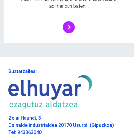
adimendun baten...
Sustatzailea:
Zelai Haundi, 3
Osinalde industrialdea 20170 Usurbil (Gipuzkoa)
Tel: 943363040