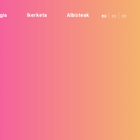
gia
Ikerketa
Albisteak
eu
es
en