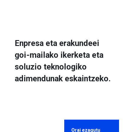
Enpresa eta erakundeei
goi-mailako ikerketa eta
soluzio teknologiko
adimendunak eskaintzeko.
Orai ezagutu