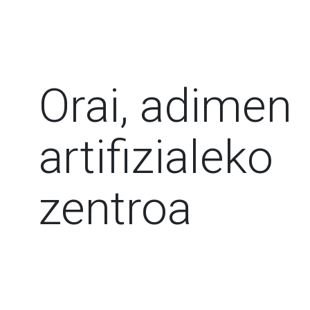
Orai, adimen
artifizialeko
zentroa