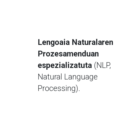
Lengoaia Naturalaren
Prozesamenduan
espezializatuta
(NLP,
Natural Language
Processing).