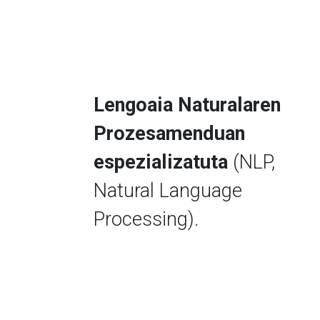
Lengoaia Naturalaren
Prozesamenduan
espezializatuta
(NLP,
Natural Language
Processing).