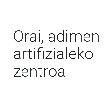
Orai, adimen
artifizialeko
zentroa