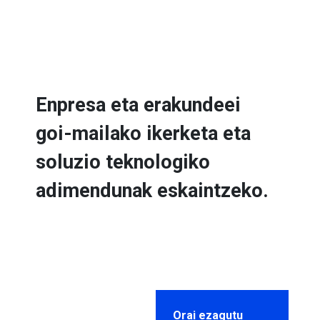
Enpresa eta erakundeei
goi-mailako ikerketa eta
soluzio teknologiko
adimendunak eskaintzeko.
Orai ezagutu