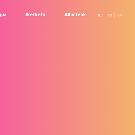
gia
Ikerketa
Albisteak
eu
es
en