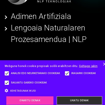
Adimen Artifiziala
Lengoaia Naturalaren
Prozesamendua | NLP
Webgune honek cookie propioak soilik erabiltzen ditu.
Gehiago jakin
ANALISI EDO NEURKETARAKO COOKIEAK
IRAGARKI COOKIEAK
SAILKATU GABEKO COOKIEAK
XEHETASUNAK IKUSI
ONARTU DENAK
UKATU DENAK