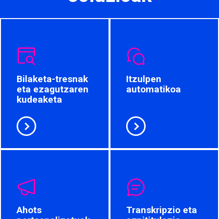
Bilaketa-tresnak
Itzulpen
eta ezagutzaren
automatikoa
kudeaketa
Ahots
Transkripzio eta