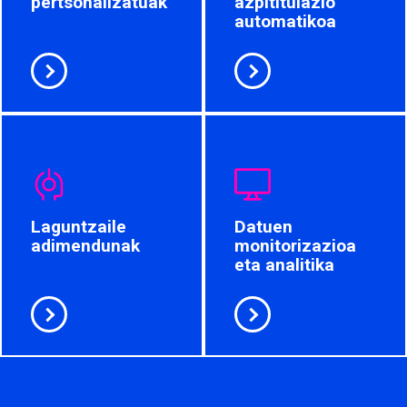
pertsonalizatuak
azpititulazio
automatikoa
Laguntzaile
Datuen
adimendunak
monitorizazioa
eta analitika