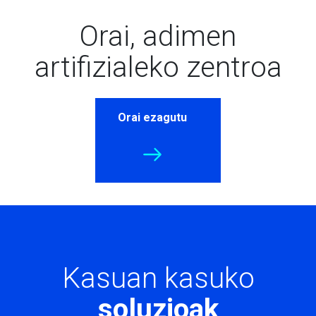
Orai, adimen
artifizialeko zentroa
Orai ezagutu
Kasuan kasuko
soluzioak